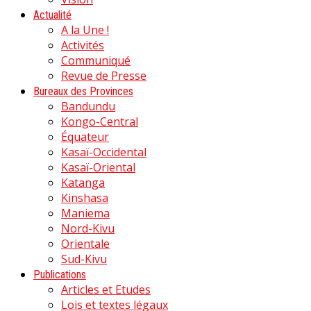
Actualité
A la Une !
Activités
Communiqué
Revue de Presse
Bureaux des Provinces
Bandundu
Kongo-Central
Équateur
Kasaï-Occidental
Kasaï-Oriental
Katanga
Kinshasa
Maniema
Nord-Kivu
Orientale
Sud-Kivu
Publications
Articles et Etudes
Lois et textes légaux