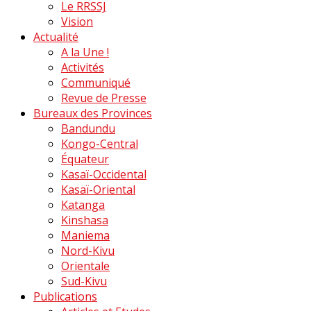
Le RRSSJ
Vision
Actualité
A la Une !
Activités
Communiqué
Revue de Presse
Bureaux des Provinces
Bandundu
Kongo-Central
Équateur
Kasaï-Occidental
Kasaï-Oriental
Katanga
Kinshasa
Maniema
Nord-Kivu
Orientale
Sud-Kivu
Publications