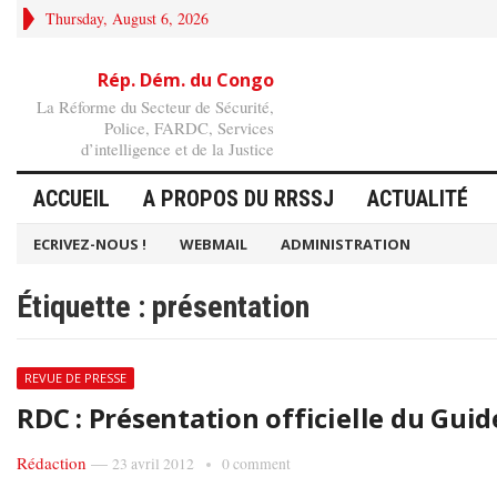
Thursday, August 6, 2026
Rép. Dém. du Congo
La Réforme du Secteur de Sécurité,
Police, FARDC, Services
d’intelligence et de la Justice
ACCUEIL
A PROPOS DU RRSSJ
ACTUALITÉ
ECRIVEZ-NOUS !
WEBMAIL
ADMINISTRATION
Étiquette :
présentation
REVUE DE PRESSE
RDC : Présentation officielle du Guid
Rédaction
—
23 avril 2012
0 comment