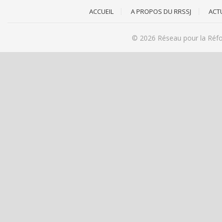
ACCUEIL
A PROPOS DU RRSSJ
ACT
© 2026
Réseau pour la Réfo