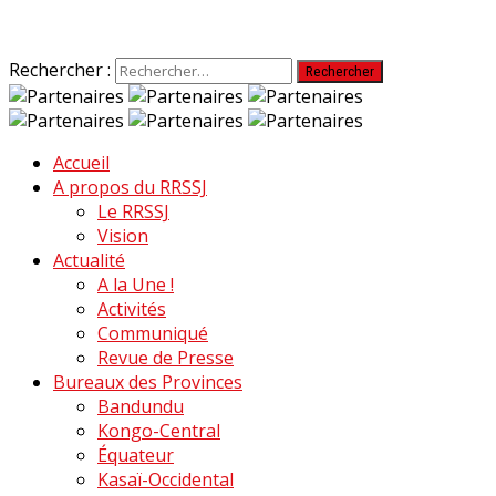
Rechercher :
Accueil
A propos du RRSSJ
Le RRSSJ
Vision
Actualité
A la Une !
Activités
Communiqué
Revue de Presse
Bureaux des Provinces
Bandundu
Kongo-Central
Équateur
Kasaï-Occidental