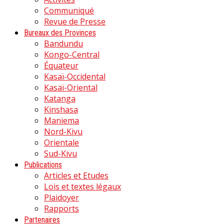
Communiqué
Revue de Presse
Bureaux des Provinces
Bandundu
Kongo-Central
Équateur
Kasaï-Occidental
Kasaï-Oriental
Katanga
Kinshasa
Maniema
Nord-Kivu
Orientale
Sud-Kivu
Publications
Articles et Etudes
Lois et textes légaux
Plaidoyer
Rapports
Partenaires