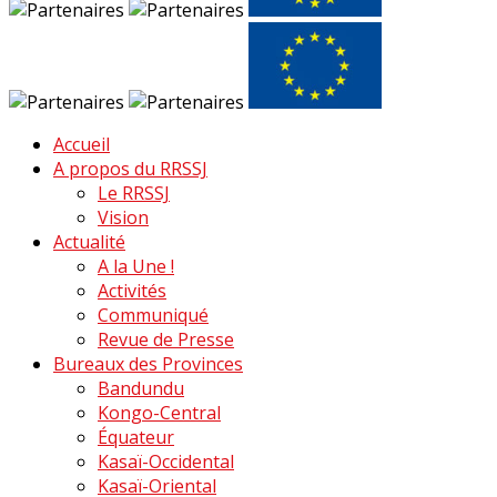
Accueil
A propos du RRSSJ
Le RRSSJ
Vision
Actualité
A la Une !
Activités
Communiqué
Revue de Presse
Bureaux des Provinces
Bandundu
Kongo-Central
Équateur
Kasaï-Occidental
Kasaï-Oriental