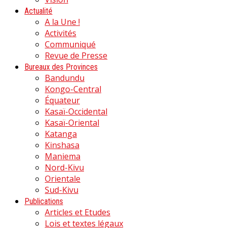
Actualité
A la Une !
Activités
Communiqué
Revue de Presse
Bureaux des Provinces
Bandundu
Kongo-Central
Équateur
Kasaï-Occidental
Kasaï-Oriental
Katanga
Kinshasa
Maniema
Nord-Kivu
Orientale
Sud-Kivu
Publications
Articles et Etudes
Lois et textes légaux