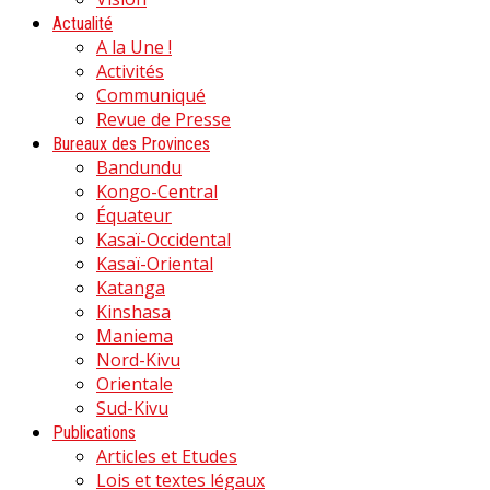
Actualité
A la Une !
Activités
Communiqué
Revue de Presse
Bureaux des Provinces
Bandundu
Kongo-Central
Équateur
Kasaï-Occidental
Kasaï-Oriental
Katanga
Kinshasa
Maniema
Nord-Kivu
Orientale
Sud-Kivu
Publications
Articles et Etudes
Lois et textes légaux