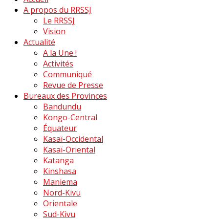
A propos du RRSSJ
Le RRSSJ
Vision
Actualité
A la Une !
Activités
Communiqué
Revue de Presse
Bureaux des Provinces
Bandundu
Kongo-Central
Équateur
Kasaï-Occidental
Kasaï-Oriental
Katanga
Kinshasa
Maniema
Nord-Kivu
Orientale
Sud-Kivu