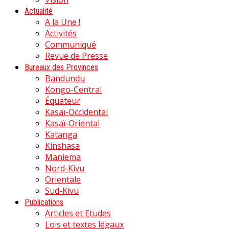
Actualité
A la Une !
Activités
Communiqué
Revue de Presse
Bureaux des Provinces
Bandundu
Kongo-Central
Équateur
Kasaï-Occidental
Kasaï-Oriental
Katanga
Kinshasa
Maniema
Nord-Kivu
Orientale
Sud-Kivu
Publications
Articles et Etudes
Lois et textes légaux