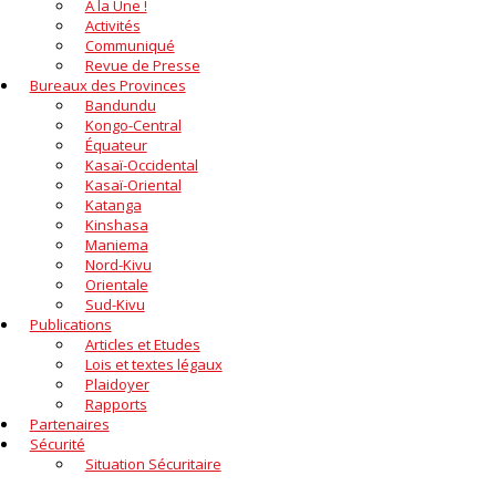
A la Une !
Activités
Communiqué
Revue de Presse
Bureaux des Provinces
Bandundu
Kongo-Central
Équateur
Kasaï-Occidental
Kasaï-Oriental
Katanga
Kinshasa
Maniema
Nord-Kivu
Orientale
Sud-Kivu
Publications
Articles et Etudes
Lois et textes légaux
Plaidoyer
Rapports
Partenaires
Sécurité
Situation Sécuritaire