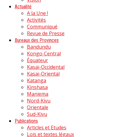
Actualité
A la Une !
Activités
Communiqué
Revue de Presse
Bureaux des Provinces
Bandundu
Kongo-Central
Équateur
Kasaï-Occidental
Kasaï-Oriental
Katanga
Kinshasa
Maniema
Nord-Kivu
Orientale
Sud-Kivu
Publications
Articles et Etudes
Lois et textes légaux