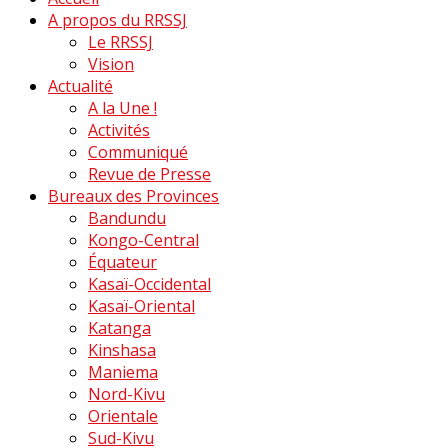
A propos du RRSSJ
Le RRSSJ
Vision
Actualité
A la Une !
Activités
Communiqué
Revue de Presse
Bureaux des Provinces
Bandundu
Kongo-Central
Équateur
Kasaï-Occidental
Kasaï-Oriental
Katanga
Kinshasa
Maniema
Nord-Kivu
Orientale
Sud-Kivu