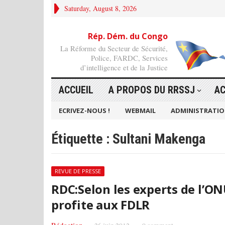
Saturday, August 8, 2026
Rép. Dém. du Congo
La Réforme du Secteur de Sécurité,
Police, FARDC, Services
d’intelligence et de la Justice
ACCUEIL
A PROPOS DU RRSSJ
AC
ECRIVEZ-NOUS !
WEBMAIL
ADMINISTRATI
Étiquette :
Sultani Makenga
REVUE DE PRESSE
RDC:Selon les experts de l’ON
profite aux FDLR