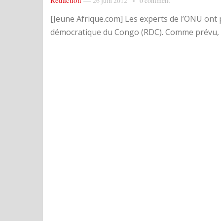
Rédaction
—
26 juin 2012
0 comment
[Jeune Afrique.com] Les experts de l’ONU ont p
démocratique du Congo (RDC). Comme prévu, la