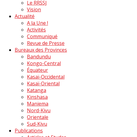
Le RRSSJ
Vision
Actualité
A la Une !
Activités
Communiqué
Revue de Presse
Bureaux des Provinces
Bandundu
Kongo-Central
Équateur
Kasaï-Occidental
Kasaï-Oriental
Katanga
Kinshasa
Maniema
Nord-Kivu
Orientale
Sud-Kivu
Publications