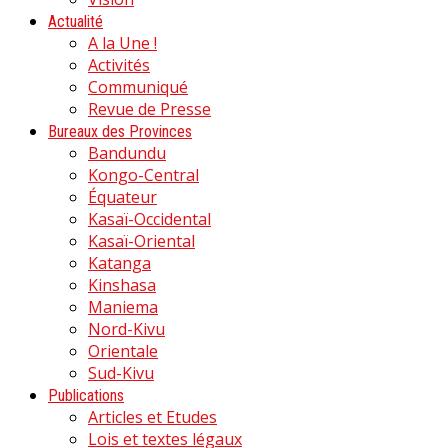
Actualité
A la Une !
Activités
Communiqué
Revue de Presse
Bureaux des Provinces
Bandundu
Kongo-Central
Équateur
Kasaï-Occidental
Kasaï-Oriental
Katanga
Kinshasa
Maniema
Nord-Kivu
Orientale
Sud-Kivu
Publications
Articles et Etudes
Lois et textes légaux