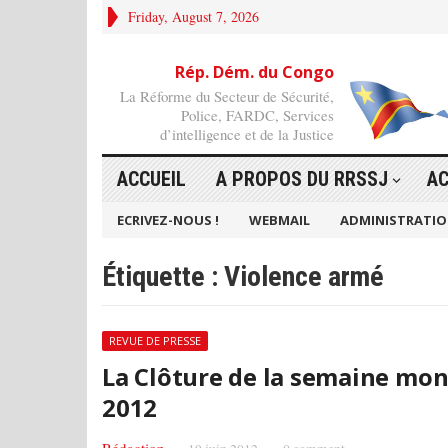
Friday, August 7, 2026
Rép. Dém. du Congo
La Réforme du Secteur de Sécurité,
Police, FARDC, Services
d’intelligence et de la Justice
ACCUEIL
A PROPOS DU RRSSJ
AC
ECRIVEZ-NOUS !
WEBMAIL
ADMINISTRATI
Étiquette :
Violence armé
REVUE DE PRESSE
La Clôture de la semaine mon
2012