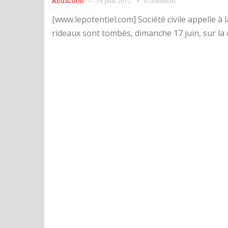
Rédaction
—
19 juin 2012
0 comment
[www.lepotentiel.com] Société civile appelle à 
rideaux sont tombés, dimanche 17 juin, sur la 