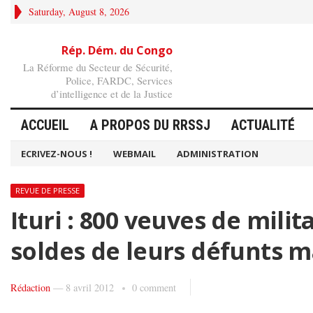
Saturday, August 8, 2026
Rép. Dém. du Congo
La Réforme du Secteur de Sécurité,
Police, FARDC, Services
d’intelligence et de la Justice
ACCUEIL
A PROPOS DU RRSSJ
ACTUALITÉ
ECRIVEZ-NOUS !
WEBMAIL
ADMINISTRATION
REVUE DE PRESSE
Ituri : 800 veuves de mili
soldes de leurs défunts m
Rédaction
—
8 avril 2012
0 comment