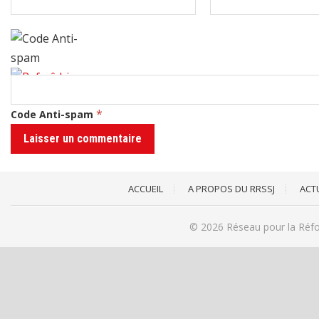
*
Code Anti-spam
ACCUEIL
A PROPOS DU RRSSJ
ACT
© 2026
Réseau pour la Réfo