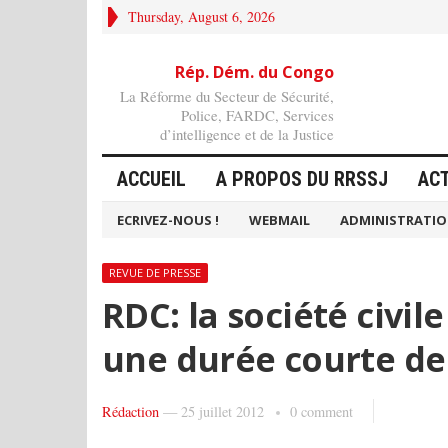
Thursday, August 6, 2026
Rép. Dém. du Congo
La Réforme du Secteur de Sécurité,
Police, FARDC, Services
d’intelligence et de la Justice
ACCUEIL
A PROPOS DU RRSSJ
AC
ECRIVEZ-NOUS !
WEBMAIL
ADMINISTRATI
REVUE DE PRESSE
RDC: la société civil
une durée courte de 
Rédaction
—
25 juillet 2012
0 comment