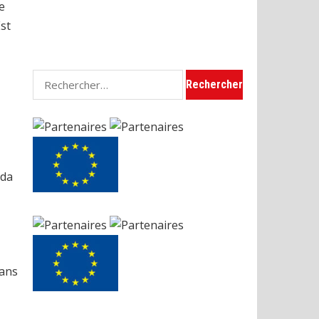
e
st
Rechercher :
nda
dans