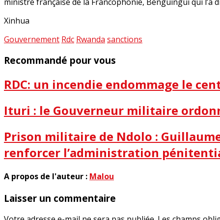
ministre française de la Francophonie, Benguingui qui l’a d
Xinhua
Gouvernement
Rdc
Rwanda
sanctions
Recommandé pour vous
RDC: un incendie endommage le centr
Ituri : le Gouverneur militaire ordon
Prison militaire de Ndolo : Guillau
renforcer l’administration pénitenti
A propos de l'auteur :
Malou
Laisser un commentaire
Votre adresse e-mail ne sera pas publiée.
Les champs oblig