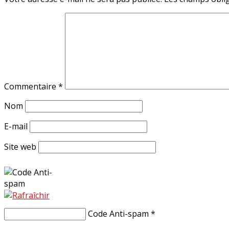
Commentaire
*
Nom
E-mail
Site web
Code Anti-spam
*