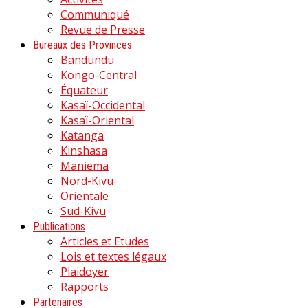
Communiqué
Revue de Presse
Bureaux des Provinces
Bandundu
Kongo-Central
Équateur
Kasaï-Occidental
Kasaï-Oriental
Katanga
Kinshasa
Maniema
Nord-Kivu
Orientale
Sud-Kivu
Publications
Articles et Etudes
Lois et textes légaux
Plaidoyer
Rapports
Partenaires