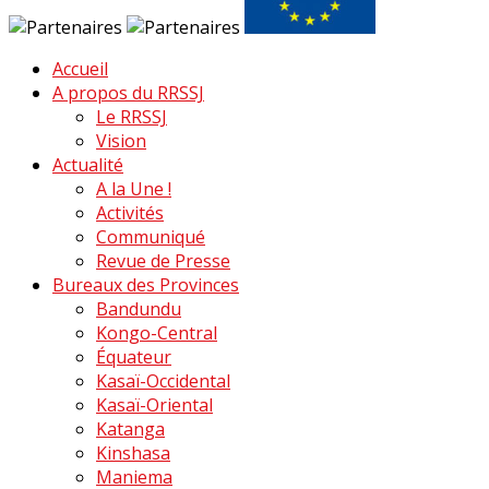
Accueil
A propos du RRSSJ
Le RRSSJ
Vision
Actualité
A la Une !
Activités
Communiqué
Revue de Presse
Bureaux des Provinces
Bandundu
Kongo-Central
Équateur
Kasaï-Occidental
Kasaï-Oriental
Katanga
Kinshasa
Maniema