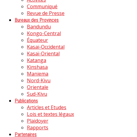
Communiqué
Revue de Presse
Bureaux des Provinces
Bandundu
Kongo-Central
Équateur
Kasaï-Occidental
Kasaï-Oriental
Katanga
Kinshasa
Maniema
Nord-Kivu
Orientale
Sud-Kivu
Publications
Articles et Etudes
Lois et textes légaux
Plaidoyer
Rapports
Partenaires