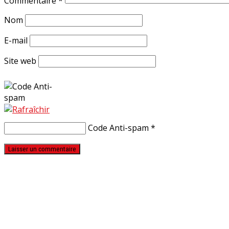
Commentaire
*
Nom
E-mail
Site web
Code Anti-spam
*