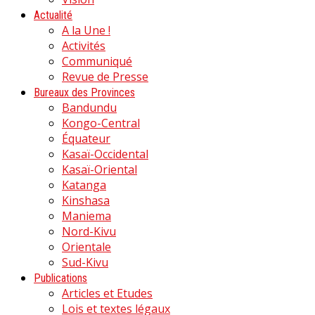
Actualité
A la Une !
Activités
Communiqué
Revue de Presse
Bureaux des Provinces
Bandundu
Kongo-Central
Équateur
Kasaï-Occidental
Kasaï-Oriental
Katanga
Kinshasa
Maniema
Nord-Kivu
Orientale
Sud-Kivu
Publications
Articles et Etudes
Lois et textes légaux