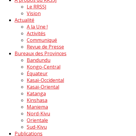
A propos du RRSSJ
Le RRSSJ
Vision
Actualité
A la Une !
Activités
Communiqué
Revue de Presse
Bureaux des Provinces
Bandundu
Kongo-Central
Équateur
Kasaï-Occidental
Kasaï-Oriental
Katanga
Kinshasa
Maniema
Nord-Kivu
Orientale
Sud-Kivu
Publications