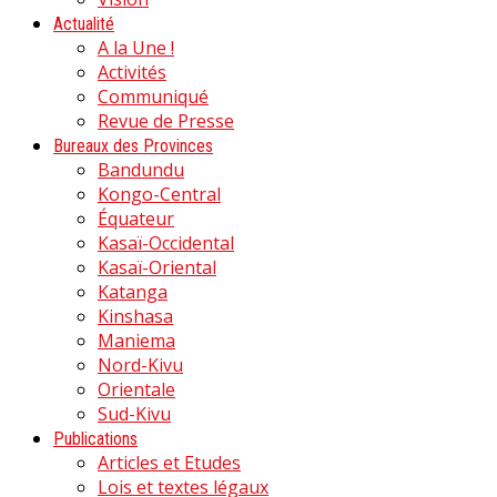
Actualité
A la Une !
Activités
Communiqué
Revue de Presse
Bureaux des Provinces
Bandundu
Kongo-Central
Équateur
Kasaï-Occidental
Kasaï-Oriental
Katanga
Kinshasa
Maniema
Nord-Kivu
Orientale
Sud-Kivu
Publications
Articles et Etudes
Lois et textes légaux