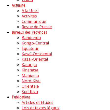
Actualité
A la Une !
Activités
Communiqué
Revue de Presse
Bureaux des Provinces
Bandundu
Kongo-Central
Équateur
Kasaï-Occidental
Kasaï-Oriental
Katanga
Kinshasa
Maniema
Nord-Kivu
Orientale
Sud-Kivu
Publications
Articles et Etudes
Lois et textes légaux