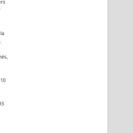
ers
r
la
.
nés,
010
93