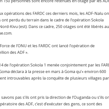
iron 150 personnes sont encore retenues en otage par les ADF
aux opérations des FARDC ces derniers mois, les ADF-Nalu on
s ont perdu du terrain dans le cadre de l’opération Sokola
Nord-Kivu (est). Dans ce cadre, 250 otages ont été libérés au
ue.com.
a Force de l’ONU et les FARDC ont lancé l’opération de
ellion des ADF ».
014 de l’opération Sokola 1 menée conjointement par les FA
Goma déclara à la presse en mars à Goma qu’« environ 600
nt introuvables après la conquête de plusieurs villages par
savons pas s’ils ont pris la direction de l’Ouganda ou s’ils o
pératoire des ADF, c’est d’exécuter des gens, ce sont des