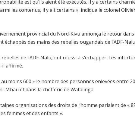
babilité est qu’ils aient été exécutés. Il y a certains charni
mi les contenus, il y ait certains », indiqua le colonel Olivie
gouvernement provincial du Nord-Kivu annonça le retour dans 
ient échappés des mains des rebelles ougandais de l’ADF-Nalu
 rebelles de l’ADF-Nalu, ont réussi à s’échapper. Les infortu
il affirmé.
t à « au moins 600 » le nombre des personnes enlevées entre 2
eni-Mbau et dans la chefferie de Watalinga.
ertaines organisations des droits de l’homme parlaient de « 8
des femmes et des enfants ».