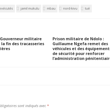
exécutés
jamil mukulu
mbau
nord-kivu
tué
le Gouverneur militaire
Prison militaire de Ndolo :
la fin des tracasseries
Guillaume Ngefa remet des
ières
véhicules et des équipement
de sécurité pour renforcer
l’administration pénitentiair
bligatoires sont indiqués avec
*