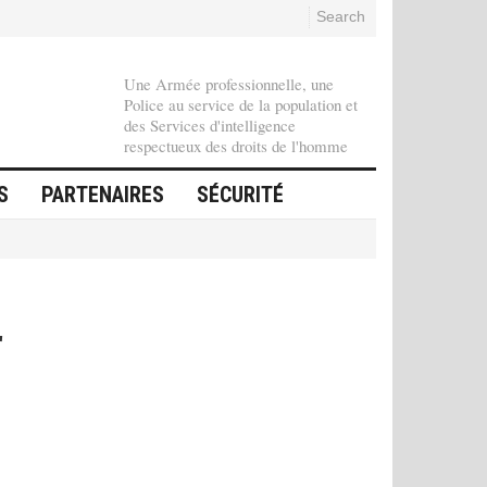
Search
Une Armée professionnelle, une
Police au service de la population et
des Services d'intelligence
respectueux des droits de l'homme
S
PARTENAIRES
SÉCURITÉ
r