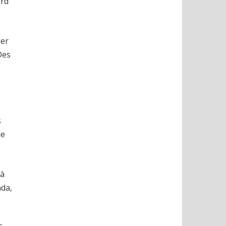
ard
ler
Des
s
ue
 à
nda,