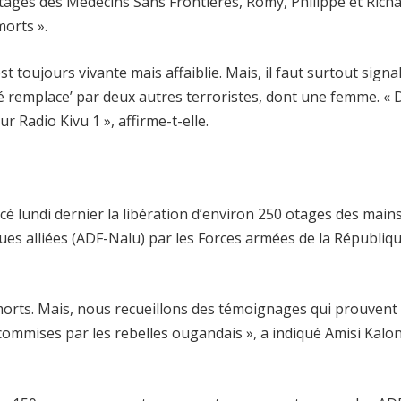
tages des Médecins Sans Frontières, Romy, Philippe et Rich
morts ».
toujours vivante mais affaiblie. Mais, il faut surtout signa
té remplace’ par deux autres terroristes, dont une femme. « 
 Radio Kivu 1 », affirme-t-elle.
cé lundi dernier la libération d’environ 250 otages des main
es alliées (ADF-Nalu) par les Forces armées de la Républiq
s morts. Mais, nous recueillons des témoignages qui prouvent
commises par les rebelles ougandais », a indiqué Amisi Kalo