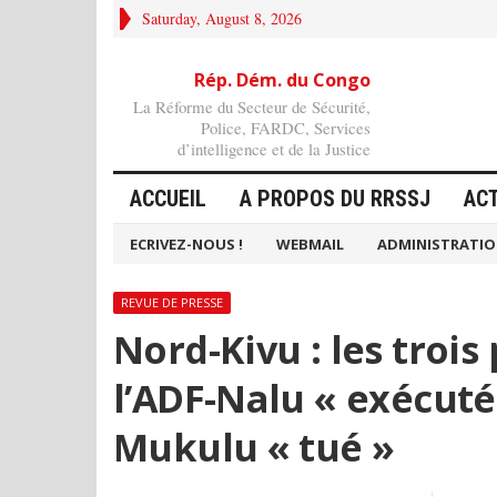
Saturday, August 8, 2026
Rép. Dém. du Congo
La Réforme du Secteur de Sécurité,
Police, FARDC, Services
d’intelligence et de la Justice
ACCUEIL
A PROPOS DU RRSSJ
AC
ECRIVEZ-NOUS !
WEBMAIL
ADMINISTRATI
REVUE DE PRESSE
Nord-Kivu : les troi
l’ADF-Nalu « exécutés
Mukulu « tué »