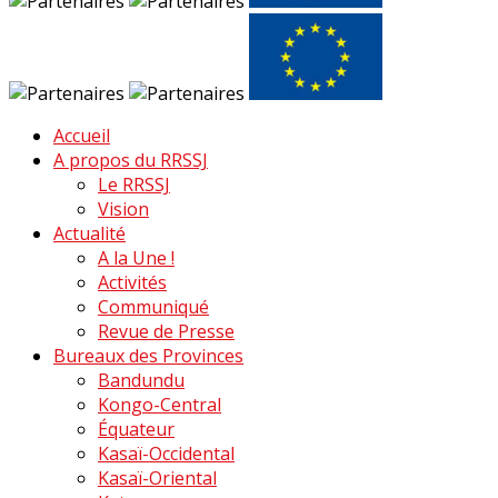
Accueil
A propos du RRSSJ
Le RRSSJ
Vision
Actualité
A la Une !
Activités
Communiqué
Revue de Presse
Bureaux des Provinces
Bandundu
Kongo-Central
Équateur
Kasaï-Occidental
Kasaï-Oriental