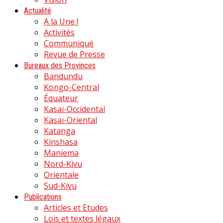
Actualité
A la Une !
Activités
Communiqué
Revue de Presse
Bureaux des Provinces
Bandundu
Kongo-Central
Équateur
Kasaï-Occidental
Kasaï-Oriental
Katanga
Kinshasa
Maniema
Nord-Kivu
Orientale
Sud-Kivu
Publications
Articles et Etudes
Lois et textes légaux