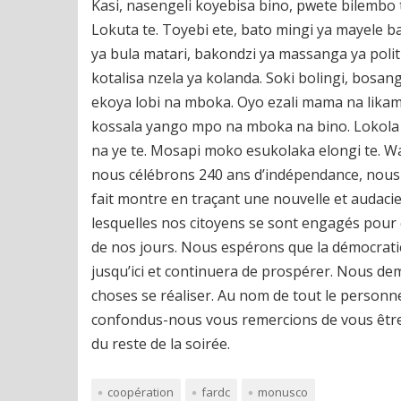
Kasi, nasengeli koyebisa bino, pwete bilembo 
Lokuta te. Toyebi ete, bato mingi ya mayele b
ya bula matari, bakondzi ya massanga ya poli
kotalisa nzela ya kolanda. Soki bolingi, bosa
ekoya lobi na mboka. Oyo ezali mama na lika
kossala yango mpo na mboka na bino. Lokola
na ye te. Mosapi moko esukolaka elongi te. W
nous célébrons 240 ans d’indépendance, nous 
fait montre en traçant une nouvelle et audaci
lesquelles nos citoyens se sont engagés pour 
de nos jours. Nous espérons que la démocratie
jusqu’ici et continuera de prospérer. Nous dem
choses se réaliser. Au nom de tout le personn
confondus-nous vous remercions de vous être 
du reste de la soirée.
coopération
fardc
monusco