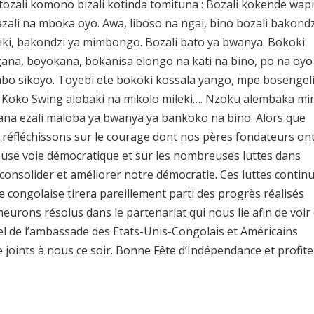
tozali komono bizali kotinda tomituna : Bozali kokende wapi
azali na mboka oyo. Awa, liboso na ngai, bino bozali bakondz
tiki, bakondzi ya mimbongo. Bozali bato ya bwanya. Bokoki
ngana, boyokana, bokanisa elongo na kati na bino, po na oyo
mbo sikoyo. Toyebi ete bokoki kossala yango, mpe bosengel
 Koko Swing alobaki na mikolo mileki…. Nzoku alembaka mi
ana ezali maloba ya bwanya ya bankoko na bino. Alors que
réfléchissons sur le courage dont nos pères fondateurs on
euse voie démocratique et sur les nombreuses luttes dans
consolider et améliorer notre démocratie. Ces luttes contin
 congolaise tirera pareillement parti des progrès réalisés
eurons résolus dans le partenariat qui nous lie afin de voir
el de l’ambassade des Etats-Unis-Congolais et Américains
joints à nous ce soir. Bonne Fête d’Indépendance et profite