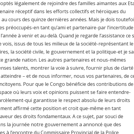
optés légalement de rejoindre des familles aimantes aux Et
enaire réceptif dans les efforts collectifs et héroïques du
 au cours des quinze dernières années. Mais je dois toutefo
 préoccupés-en tant qu’ami et partenaire-par l’incertitude
’année à venir et au-delà. Quand je regarde l’assistance ce s
e vois, issus de tous les milieux de la société-représentant le
s, la société civile, le gouvernement et la politique-et je sa
ette grande nation. Les autres partenaires et nous-mêmes
s talents, montrer la voie à suivre, fournir plus de clarté
é atteindre – et de nous informer, nous vos partenaires, de c
oncitoyens. Pour que le Congo bénéficie des contributions de
n espace où leurs voix et opinions puissent se faire entendre-
arcèlement-qui garantisse le respect absolu de leurs droits
ment affirmé cette position et croit que-même en tant
veur des droits fondamentaux. A ce sujet, par souci de
dans la journée notre gouvernement a annoncé que des
es à l’encontre du Commissaire Provincial de la Police