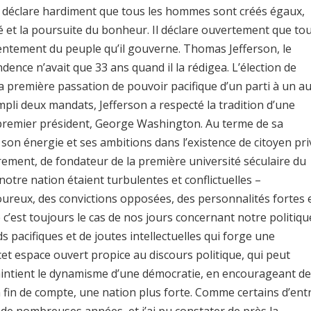
il déclare hardiment que tous les hommes sont créés égaux,
té et la poursuite du bonheur. Il déclare ouvertement que to
ntement du peuple qu’il gouverne. Thomas Jefferson, le
dence n’avait que 33 ans quand il la rédigea. L’élection de
la première passation de pouvoir pacifique d’un parti à un a
li deux mandats, Jefferson a respecté la tradition d’une
premier président, George Washington. Au terme de sa
 son énergie et ses ambitions dans l’existence de citoyen pri
èrement, de fondateur de la première université séculaire du
tre nation étaient turbulentes et conflictuelles –
oureux, des convictions opposées, des personnalités fortes 
c’est toujours le cas de nos jours concernant notre politique
ds pacifiques et de joutes intellectuelles qui forge une
et espace ouvert propice au discours politique, qui peut
maintient le dynamisme d’une démocratie, en encourageant de
en fin de compte, une nation plus forte. Comme certains d’ent