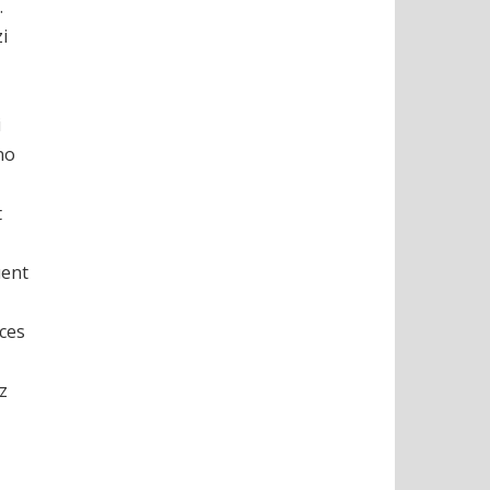
.
i
i
no
t
uent
 ces
z