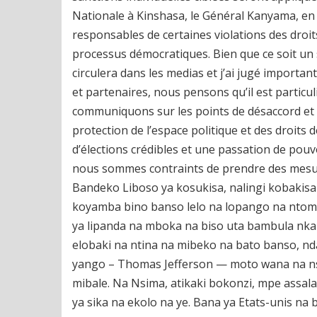
Nationale à Kinshasa, le Général Kanyama, en v
responsables de certaines violations des droits
processus démocratiques. Bien que ce soit un s
circulera dans les medias et j’ai jugé importan
et partenaires, nous pensons qu’il est partic
communiquons sur les points de désaccord et 
protection de l’espace politique et des droits
d’élections crédibles et une passation de pouvo
nous sommes contraints de prendre des mesur
Bandeko Liboso ya kosukisa, nalingi kobakis
koyamba bino banso lelo na lopango na ntoma
ya lipanda na mboka na biso uta bambula nka
elobaki na ntina na mibeko na bato banso, nd
yango – Thomas Jefferson — moto wana na ns
mibale. Na Nsima, atikaki bokonzi, mpe assal
ya sika na ekolo na ye. Bana ya Etats-unis na 