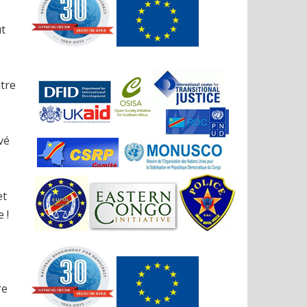
ut
utre
vé
et
 !
re