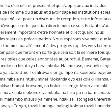
ertu d’un décret présidentiel qui s’applique aux individus
 de l’homme ou d’abus et d’avoir sapé les institutions et les
ujet délicat pour un discours de réception, cette informati
t d’évoquer cette question directement ce soir. En tant qu’am
ulièrement important d’être honnête et direct quand nous
les sujets de préoccupation. Nous espérons vivement que l
 de l’homme parallèlement à des progrès rapides vers la tenu
ir pacifique feront en sorte que cela soit la dernière fois qu
es telles que celles annoncées aujourd’hui. Bamama, Batat
a moke na lokota ya bana mboka. Na mokuse, tosepeli mingi
 ya Etats-Unis. Tozali awa elongo mpo na kosepela boyebi
ma mibale na ntuku minei. Mokanda oyo esakolaki lipanda,
akisa : bomoi, bonsomi, na boluki essengo. Moto akomaki
ima azalaki mokondzi ya mboka na biso po na ba-mandats
aki makambo misusu ya minene, ndakisa : atongaki universit
bana ya Congo, tozali baninga, nalingi koloba tozali bandeko