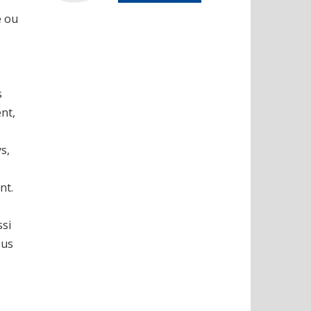
e ou
s
nt,
s,
nt.
ssi
ous