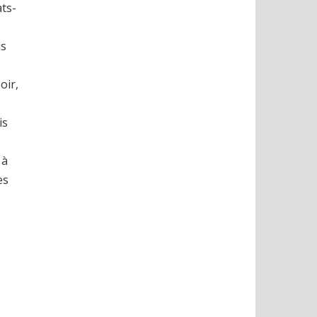
ats-
is
oir,
is
 à
es