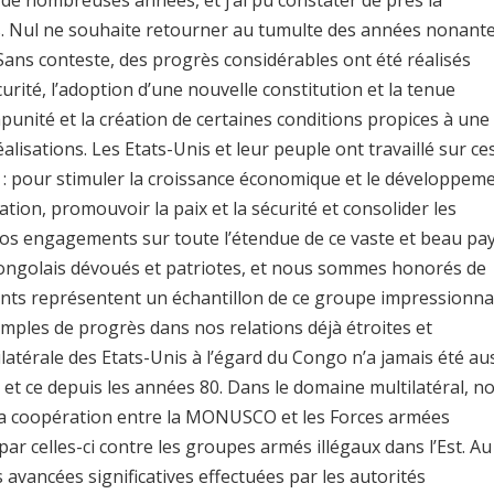
t de nombreuses années, et j’ai pu constater de près la
is. Nul ne souhaite retourner au tumulte des années nonant
 Sans conteste, des progrès considérables ont été réalisés
curité, l’adoption d’une nouvelle constitution et la tenue
’impunité et la création de certaines conditions propices à une
lisations. Les Etats-Unis et leur peuple ont travaillé sur ce
s : pour stimuler la croissance économique et le développeme
ation, promouvoir la paix et la sécurité et consolider les
nos engagements sur toute l’étendue de ce vaste et beau pay
e Congolais dévoués et patriotes, et nous sommes honorés de
ents représentent un échantillon de ce groupe impressionna
ples de progrès dans nos relations déjà étroites et
térale des Etats-Unis à l’égard du Congo n’a jamais été au
 et ce depuis les années 80. Dans le domaine multilatéral, n
 la coopération entre la MONUSCO et les Forces armées
r celles-ci contre les groupes armés illégaux dans l’Est. Au
vancées significatives effectuées par les autorités