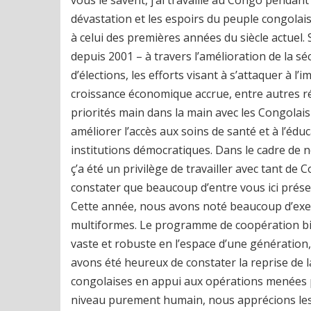
vous le savent, j’ai travaillé au Congo pendan
dévastation et les espoirs du peuple congola
à celui des premières années du siècle actuel.
depuis 2001 – à travers l’amélioration de la sé
d’élections, les efforts visant à s’attaquer à l
croissance économique accrue, entre autres réa
priorités main dans la main avec les Congolai
améliorer l’accès aux soins de santé et à l’éduc
institutions démocratiques. Dans le cadre de 
ç’a été un privilège de travailler avec tant d
constater que beaucoup d’entre vous ici prés
Cette année, nous avons noté beaucoup d’exem
multiformes. Le programme de coopération bila
vaste et robuste en l’espace d’une génération,
avons été heureux de constater la reprise de
congolaises en appui aux opérations menées pa
niveau purement humain, nous apprécions les a