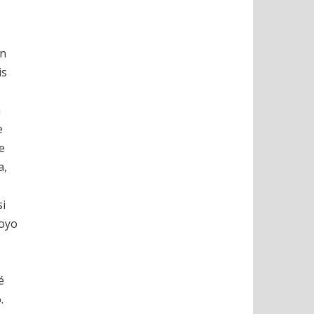
on
is
a
e
e
a,
si
 oyo
é
.