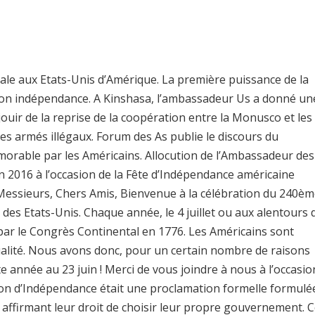
ionale aux Etats-Unis d’Amérique. La première puissance de la
son indépendance. A Kinshasa, l’ambassadeur Us a donné un
ouir de la reprise de la coopération entre la Monusco et les
pes armés illégaux. Forum des As publie le discours du
rable par les Américains. Allocution de l’Ambassadeur des
n 2016 à l’occasion de la Fête d’Indépendance américaine
 Messieurs, Chers Amis, Bienvenue à la célébration du 240è
des Etats-Unis. Chaque année, le 4 juillet ou aux alentours 
r le Congrès Continental en 1776. Les Américains sont
ualité. Nous avons donc, pour un certain nombre de raisons
te année au 23 juin ! Merci de vous joindre à nous à l’occasio
ion d’Indépendance était une proclamation formelle formulé
 affirmant leur droit de choisir leur propre gouvernement. 