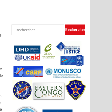
Rechercher :
e
me
de
n
e
Ce