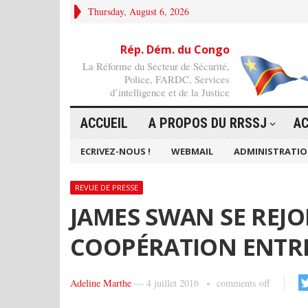
Thursday, August 6, 2026
Rép. Dém. du Congo
La Réforme du Secteur de Sécurité,
Police, FARDC, Services
d’intelligence et de la Justice
ACCUEIL
A PROPOS DU RRSSJ
AC
ECRIVEZ-NOUS !
WEBMAIL
ADMINISTRATI
REVUE DE PRESSE
JAMES SWAN SE REJOI
COOPÉRATION ENTRE
Adeline Marthe
—
4 juillet 2016
comments off