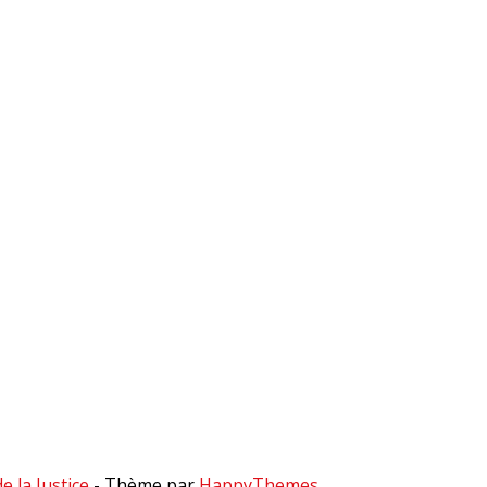
 la Justice
- Thème par
HappyThemes