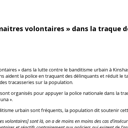
 maitres volontaires » dans la traque 
lontaires » dans la lutte contre le banditisme urbain à Kins
 aident la police en traquant des délinquants et réduit le t
 des tracasseries sur la population.
 sont organisés pour appuyer la police nationale dans la traq
luna ».
isme urbain sont fréquents, la population dit soutenir cett
res volontaires] sont là, on a de moins en moins des cas d’insécur
ntaires et réactifs contrairement aux policiers qui exigent de l’ar