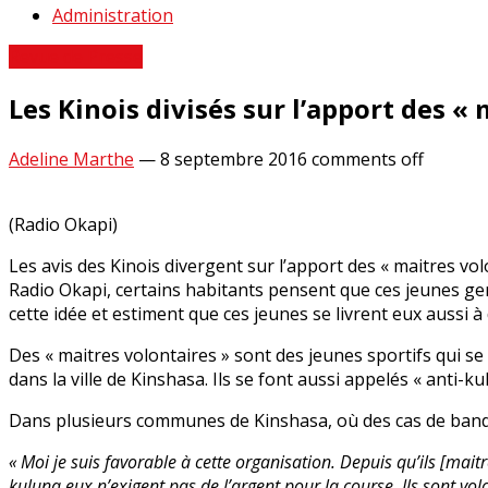
Administration
Revue de Presse
Les Kinois divisés sur l’apport des «
Adeline Marthe
—
8 septembre 2016
comments off
(Radio Okapi)
Les avis des Kinois divergent sur l’apport des « maitres vo
Radio Okapi, certains habitants pensent que ces jeunes gens
cette idée et estiment que ces jeunes se livrent eux aussi à
Des « maitres volontaires » sont des jeunes sportifs qui se
dans la ville de Kinshasa. Ils se font aussi appelés « anti-ku
Dans plusieurs communes de Kinshasa, où des cas de bandit
« Moi je suis favorable à cette organisation. Depuis qu’ils [mait
kuluna eux n’exigent pas de l’argent pour la course. Ils sont volo