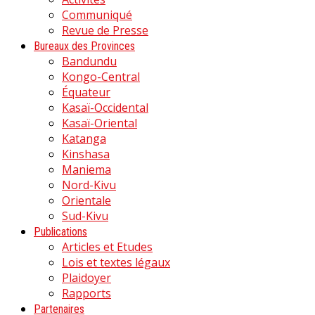
Communiqué
Revue de Presse
Bureaux des Provinces
Bandundu
Kongo-Central
Équateur
Kasaï-Occidental
Kasaï-Oriental
Katanga
Kinshasa
Maniema
Nord-Kivu
Orientale
Sud-Kivu
Publications
Articles et Etudes
Lois et textes légaux
Plaidoyer
Rapports
Partenaires