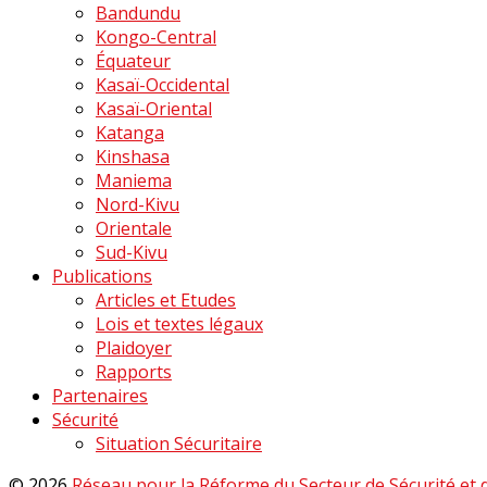
Bandundu
Kongo-Central
Équateur
Kasaï-Occidental
Kasaï-Oriental
Katanga
Kinshasa
Maniema
Nord-Kivu
Orientale
Sud-Kivu
Publications
Articles et Etudes
Lois et textes légaux
Plaidoyer
Rapports
Partenaires
Sécurité
Situation Sécuritaire
© 2026
Réseau pour la Réforme du Secteur de Sécurité et de