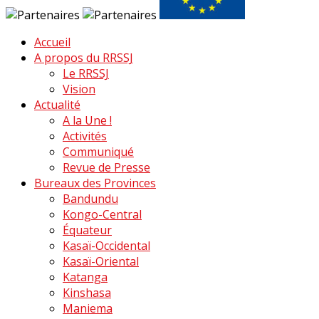
Accueil
A propos du RRSSJ
Le RRSSJ
Vision
Actualité
A la Une !
Activités
Communiqué
Revue de Presse
Bureaux des Provinces
Bandundu
Kongo-Central
Équateur
Kasaï-Occidental
Kasaï-Oriental
Katanga
Kinshasa
Maniema