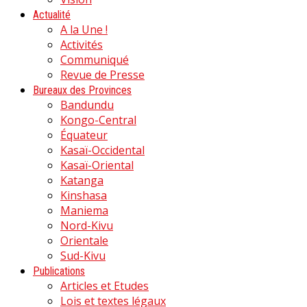
Actualité
A la Une !
Activités
Communiqué
Revue de Presse
Bureaux des Provinces
Bandundu
Kongo-Central
Équateur
Kasaï-Occidental
Kasaï-Oriental
Katanga
Kinshasa
Maniema
Nord-Kivu
Orientale
Sud-Kivu
Publications
Articles et Etudes
Lois et textes légaux