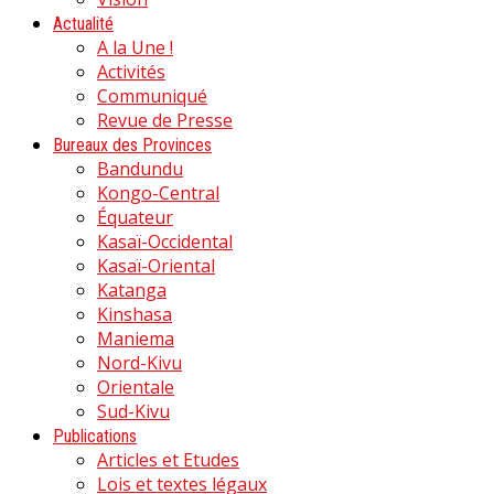
Actualité
A la Une !
Activités
Communiqué
Revue de Presse
Bureaux des Provinces
Bandundu
Kongo-Central
Équateur
Kasaï-Occidental
Kasaï-Oriental
Katanga
Kinshasa
Maniema
Nord-Kivu
Orientale
Sud-Kivu
Publications
Articles et Etudes
Lois et textes légaux