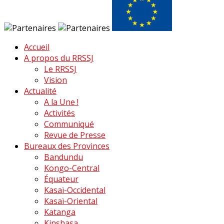
Accueil
A propos du RRSSJ
Le RRSSJ
Vision
Actualité
A la Une !
Activités
Communiqué
Revue de Presse
Bureaux des Provinces
Bandundu
Kongo-Central
Équateur
Kasaï-Occidental
Kasaï-Oriental
Katanga
Kinshasa