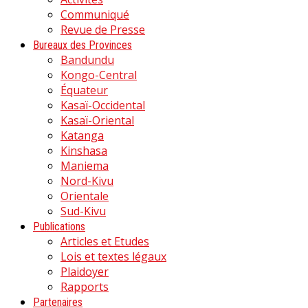
Communiqué
Revue de Presse
Bureaux des Provinces
Bandundu
Kongo-Central
Équateur
Kasaï-Occidental
Kasaï-Oriental
Katanga
Kinshasa
Maniema
Nord-Kivu
Orientale
Sud-Kivu
Publications
Articles et Etudes
Lois et textes légaux
Plaidoyer
Rapports
Partenaires