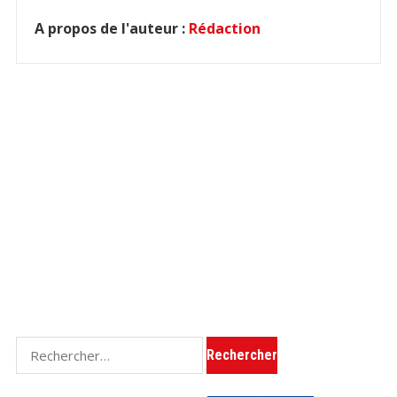
A propos de l'auteur :
Rédaction
R
e
c