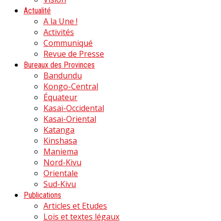
Actualité
A la Une !
Activités
Communiqué
Revue de Presse
Bureaux des Provinces
Bandundu
Kongo-Central
Équateur
Kasaï-Occidental
Kasaï-Oriental
Katanga
Kinshasa
Maniema
Nord-Kivu
Orientale
Sud-Kivu
Publications
Articles et Etudes
Lois et textes légaux