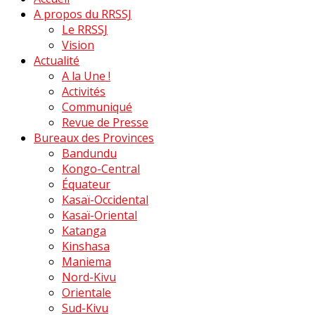
A propos du RRSSJ
Le RRSSJ
Vision
Actualité
A la Une !
Activités
Communiqué
Revue de Presse
Bureaux des Provinces
Bandundu
Kongo-Central
Équateur
Kasaï-Occidental
Kasaï-Oriental
Katanga
Kinshasa
Maniema
Nord-Kivu
Orientale
Sud-Kivu