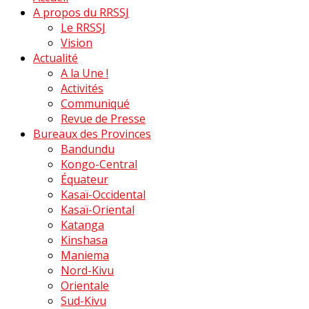
A propos du RRSSJ
Le RRSSJ
Vision
Actualité
A la Une !
Activités
Communiqué
Revue de Presse
Bureaux des Provinces
Bandundu
Kongo-Central
Équateur
Kasaï-Occidental
Kasaï-Oriental
Katanga
Kinshasa
Maniema
Nord-Kivu
Orientale
Sud-Kivu