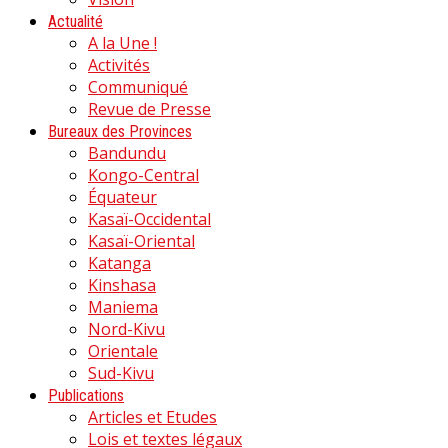
Actualité
A la Une !
Activités
Communiqué
Revue de Presse
Bureaux des Provinces
Bandundu
Kongo-Central
Équateur
Kasaï-Occidental
Kasaï-Oriental
Katanga
Kinshasa
Maniema
Nord-Kivu
Orientale
Sud-Kivu
Publications
Articles et Etudes
Lois et textes légaux