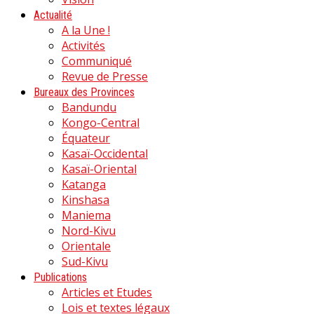
Actualité
A la Une !
Activités
Communiqué
Revue de Presse
Bureaux des Provinces
Bandundu
Kongo-Central
Équateur
Kasaï-Occidental
Kasaï-Oriental
Katanga
Kinshasa
Maniema
Nord-Kivu
Orientale
Sud-Kivu
Publications
Articles et Etudes
Lois et textes légaux