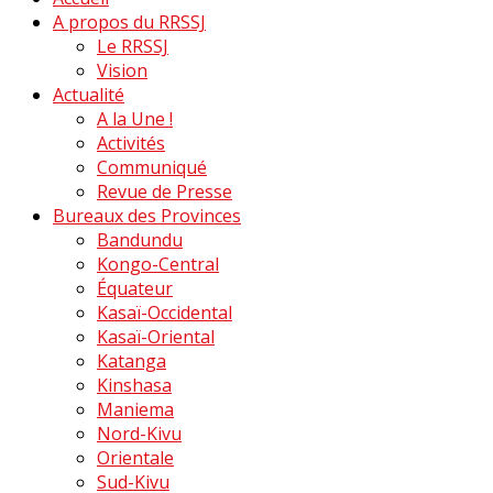
A propos du RRSSJ
Le RRSSJ
Vision
Actualité
A la Une !
Activités
Communiqué
Revue de Presse
Bureaux des Provinces
Bandundu
Kongo-Central
Équateur
Kasaï-Occidental
Kasaï-Oriental
Katanga
Kinshasa
Maniema
Nord-Kivu
Orientale
Sud-Kivu