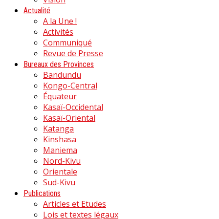
Actualité
A la Une !
Activités
Communiqué
Revue de Presse
Bureaux des Provinces
Bandundu
Kongo-Central
Équateur
Kasaï-Occidental
Kasaï-Oriental
Katanga
Kinshasa
Maniema
Nord-Kivu
Orientale
Sud-Kivu
Publications
Articles et Etudes
Lois et textes légaux