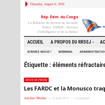
Thursday, August 6, 2026
Rép. Dém. du Congo
La Réforme du Secteur de Sécurité,
Police, FARDC, Services
d’intelligence et de la Justice
ACCUEIL
A PROPOS DU RRSSJ
AC
ECRIVEZ-NOUS !
WEBMAIL
ADMINISTRATI
Étiquette :
éléments réfractair
REVUE DE PRESSE
Les FARDC et la Monusco traq
Adeline Marthe
—
18 août 2014
0 comment