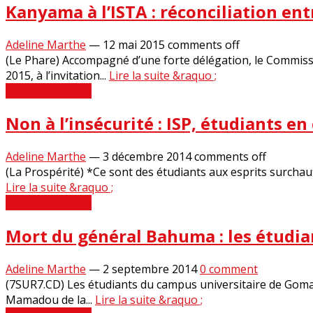
Kanyama à l’ISTA : réconciliation ent
Adeline Marthe
—
12 mai 2015
comments off
(Le Phare) Accompagné d’une forte délégation, le Commissai
2015, à l’invitation...
Lire la suite &raquo ;
Revue de Presse
Non à l’insécurité : ISP, étudiants en 
Adeline Marthe
—
3 décembre 2014
comments off
(La Prospérité) *Ce sont des étudiants aux esprits surchauf
Lire la suite &raquo ;
Revue de Presse
Mort du général Bahuma : les étudia
Adeline Marthe
—
2 septembre 2014
0 comment
(7SUR7.CD) Les étudiants du campus universitaire de Goma
Mamadou de la...
Lire la suite &raquo ;