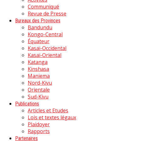
Communiqué
Revue de Presse
Bureaux des Provinces
Bandundu
Kongo-Central
Équateur
Kasaï-Occidental
Kasaï-Oriental
Katanga
Kinshasa
Maniema
Nord-Kivu
Orientale
Sud-Kivu
Publications
Articles et Etudes
Lois et textes légaux
Plaidoyer
Rapports
Partenaires