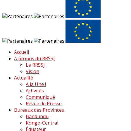
Accueil
A propos du RRSSJ
Le RRSSJ
Vision
Actualité
A la Une !
Activités
Communiqué
Revue de Presse
Bureaux des Provinces
Bandundu
Kongo-Central
Équateur