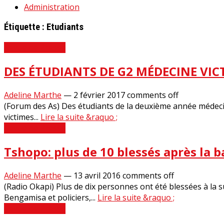
Administration
Étiquette :
Etudiants
Revue de Presse
DES ÉTUDIANTS DE G2 MÉDECINE VI
Adeline Marthe
—
2 février 2017
comments off
(Forum des As) Des étudiants de la deuxième année médecine
victimes...
Lire la suite &raquo ;
Revue de Presse
Tshopo: plus de 10 blessés après la 
Adeline Marthe
—
13 avril 2016
comments off
(Radio Okapi) Plus de dix personnes ont été blessées à la s
Bengamisa et policiers,...
Lire la suite &raquo ;
Revue de Presse