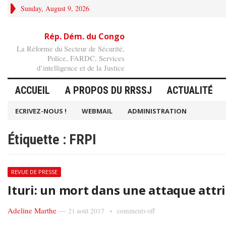
Sunday, August 9, 2026
Rép. Dém. du Congo
La Réforme du Secteur de Sécurité,
Police, FARDC, Services
d’intelligence et de la Justice
ACCUEIL
A PROPOS DU RRSSJ
ACTUALITÉ
ECRIVEZ-NOUS !
WEBMAIL
ADMINISTRATION
Étiquette :
FRPI
REVUE DE PRESSE
Ituri: un mort dans une attaque attri
Adeline Marthe
—
21 août 2017
comments off