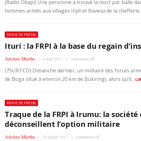
(Radio Okapi) Une personne a trouvé la mort par balle d
hommes armés aux villages Injili et Bavesa de la chefferie.
REVUE DE PRESSE
Ituri : la FRPI à la base du regain d’
Adeline Marthe
—
4 août 2017
comments off
(7SUR7.CD) Dimanche dernier, un militaire des forces armé
de Boga situé à environ 20 km de Bukiringi, alors qu’il...
LI
REVUE DE PRESSE
Traque de la FRPI à Irumu: la société 
déconseillent l’option militaire
Adeline Marthe
—
20 juillet 2017
comments off