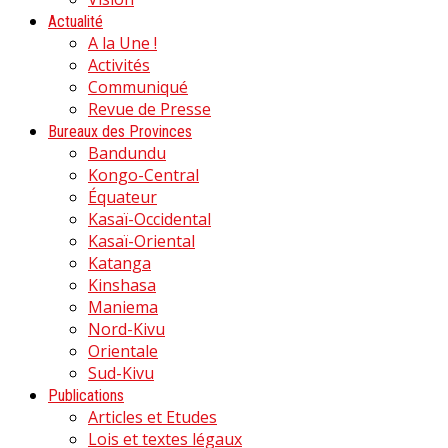
Actualité
A la Une !
Activités
Communiqué
Revue de Presse
Bureaux des Provinces
Bandundu
Kongo-Central
Équateur
Kasaï-Occidental
Kasaï-Oriental
Katanga
Kinshasa
Maniema
Nord-Kivu
Orientale
Sud-Kivu
Publications
Articles et Etudes
Lois et textes légaux