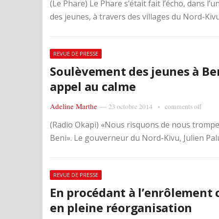
(Le Phare) Le Phare s’était fait l’écho, dans 
des jeunes, à travers des villages du Nord-Kivu
REVUE DE PRESSE
Soulèvement des jeunes à Ben
appel au calme
Adeline Marthe
—
23 octobre 2014
comments off
(Radio Okapi) «Nous risquons de nous tromper 
Beni». Le gouverneur du Nord-Kivu, Julien Palu
REVUE DE PRESSE
En procédant à l’enrôlement 
en pleine réorganisation