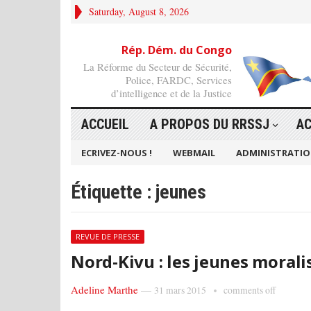
Saturday, August 8, 2026
Rép. Dém. du Congo
La Réforme du Secteur de Sécurité,
Police, FARDC, Services
d’intelligence et de la Justice
ACCUEIL
A PROPOS DU RRSSJ
AC
ECRIVEZ-NOUS !
WEBMAIL
ADMINISTRATI
Étiquette :
jeunes
REVUE DE PRESSE
Nord-Kivu : les jeunes morali
Adeline Marthe
—
31 mars 2015
comments off