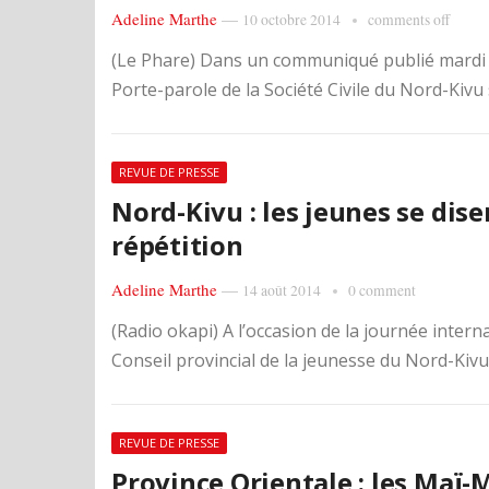
Adeline Marthe
—
10 octobre 2014
comments off
(Le Phare) Dans un communiqué publié mardi 7
Porte-parole de la Société Civile du Nord-Kivu 
REVUE DE PRESSE
Nord-Kivu : les jeunes se dise
répétition
Adeline Marthe
—
14 août 2014
0 comment
(Radio okapi) A l’occasion de la journée intern
Conseil provincial de la jeunesse du Nord-Kivu 
REVUE DE PRESSE
Province Orientale : les Maï-