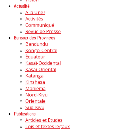
Actualité
A la Une !
Activités
Communiqué
Revue de Presse
Bureaux des Provinces
Bandundu
Kongo-Central
Équateur
Kasaï-Occidental
Kasaï-Oriental
Katanga
Kinshasa
Maniema
Nord-Kivu
Orientale
Sud-Kivu
Publications
Articles et Etudes
Lois et textes légaux