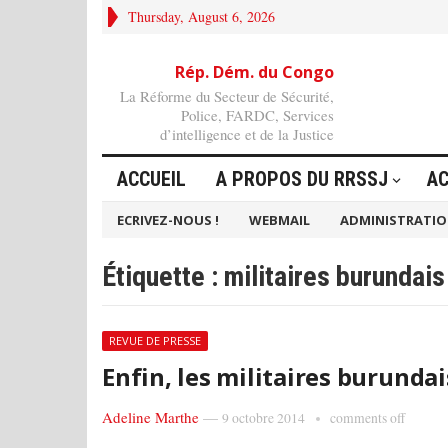
Thursday, August 6, 2026
Rép. Dém. du Congo
La Réforme du Secteur de Sécurité,
Police, FARDC, Services
d’intelligence et de la Justice
ACCUEIL
A PROPOS DU RRSSJ
AC
ECRIVEZ-NOUS !
WEBMAIL
ADMINISTRATI
Étiquette :
militaires burundais
REVUE DE PRESSE
Enfin, les militaires burundai
Adeline Marthe
—
9 octobre 2014
comments off