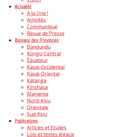
Actualité
A la Une !
Activités
Communiqué
Revue de Presse
Bureaux des Provinces
Bandundu
Kongo-Central
Équateur
Kasaï-Occidental
Kasaï-Oriental
Katanga
Kinshasa
Maniema
Nord-Kivu
Orientale
Sud-Kivu
Publications
Articles et Etudes
Lois et textes légaux