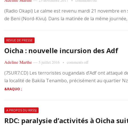
Adeline Marthe
—
23 novembre 2017
comments off
(Radio Okapi) Le calme est revenu mardi 21 novembre en s
de Beni (Nord-Kivu). Dans la matinée de la même journée, l
REVUE DE PRESSE
Oicha : nouvelle incursion des Adf
Adeline Marthe
—
5 juillet 2016
comments off
(7SUR7.CD) Les terroristes ougandais d’Adf ont attaqué d
la localité de Bakila Tenambo, précisément au quartier N
&RAQUO ;
A PROPOS DU RRSSJ
RDC: paralysie d’activités à Oicha suit