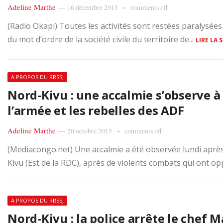
Adeline Marthe
—
16 décembre 2015
comments off
(Radio Okapi) Toutes les activités sont restées paralysées
du mot d’ordre de la société civile du territoire de...
LIRE LA 
A PROPOS DU RRSSJ
Nord-Kivu : une accalmie s’observe à
l’armée et les rebelles des ADF
Adeline Marthe
—
20 octobre 2015
comments off
(Mediacongo.net) Une accalmie a été observée lundi après
Kivu (Est de la RDC), après de violents combats qui ont opp
A PROPOS DU RRSSJ
Nord-Kivu : la police arrête le chef 