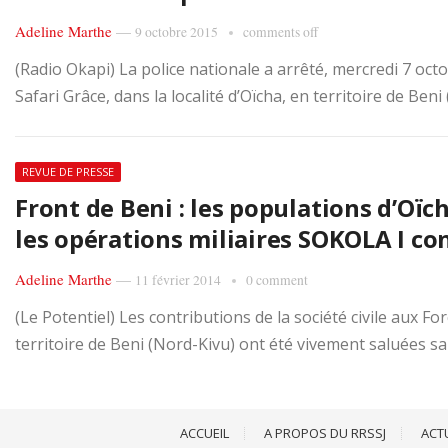
Adeline Marthe
—
9 octobre 2015
comments off
(Radio Okapi) La police nationale a arrêté, mercredi 7 oc
Safari Grâce, dans la localité d’Oïcha, en territoire de Beni
REVUE DE PRESSE
Front de Beni : les populations d’Oï
les opérations miliaires SOKOLA I co
Adeline Marthe
—
11 février 2014
0 comment
(Le Potentiel) Les contributions de la société civile aux 
territoire de Beni (Nord-Kivu) ont été vivement saluées sa
ACCUEIL
A PROPOS DU RRSSJ
ACT