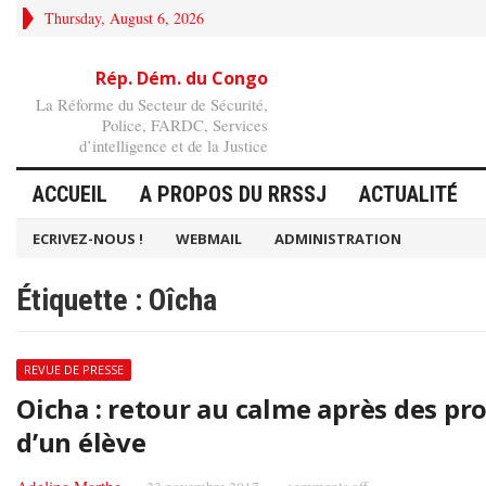
Thursday, August 6, 2026
Rép. Dém. du Congo
La Réforme du Secteur de Sécurité,
Police, FARDC, Services
d’intelligence et de la Justice
ACCUEIL
A PROPOS DU RRSSJ
ACTUALITÉ
ECRIVEZ-NOUS !
WEBMAIL
ADMINISTRATION
Étiquette :
Oîcha
REVUE DE PRESSE
Oicha : retour au calme après des pr
d’un élève