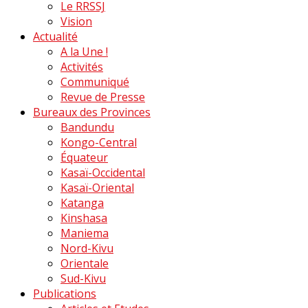
Le RRSSJ
Vision
Actualité
A la Une !
Activités
Communiqué
Revue de Presse
Bureaux des Provinces
Bandundu
Kongo-Central
Équateur
Kasaï-Occidental
Kasaï-Oriental
Katanga
Kinshasa
Maniema
Nord-Kivu
Orientale
Sud-Kivu
Publications