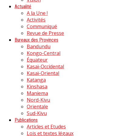
Actualité
A la Une !
Activités
Communiqué
Revue de Presse
Bureaux des Provinces
Bandundu
Kongo-Central
Équateur
Kasaï-Occidental
Kasaï-Oriental
Katanga
Kinshasa
Maniema
Nord-Kivu
Orientale
Sud-Kivu
Publications
Articles et Etudes
Lois et textes légaux