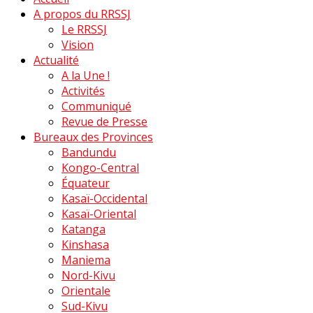
A propos du RRSSJ
Le RRSSJ
Vision
Actualité
A la Une !
Activités
Communiqué
Revue de Presse
Bureaux des Provinces
Bandundu
Kongo-Central
Équateur
Kasaï-Occidental
Kasaï-Oriental
Katanga
Kinshasa
Maniema
Nord-Kivu
Orientale
Sud-Kivu