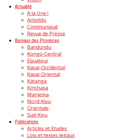
Actualité
A la Une !
Activités
Communiqué
Revue de Presse
Bureaux des Provinces
Bandundu
Kongo-Central
Équateur
Kasaï-Occidental
Kasaï-Oriental
Katanga
Kinshasa
Maniema
Nord-Kivu
Orientale
Sud-Kivu
Publications
Articles et Etudes
Lois et textes légaux