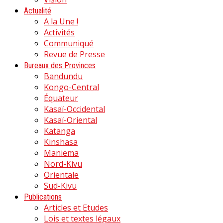
Actualité
A la Une !
Activités
Communiqué
Revue de Presse
Bureaux des Provinces
Bandundu
Kongo-Central
Équateur
Kasaï-Occidental
Kasaï-Oriental
Katanga
Kinshasa
Maniema
Nord-Kivu
Orientale
Sud-Kivu
Publications
Articles et Etudes
Lois et textes légaux