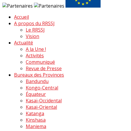
Accueil
A propos du RRSSJ
Le RRSSJ
Vision
Actualité
A la Une !
Activités
Communiqué
Revue de Presse
Bureaux des Provinces
Bandundu
Kongo-Central
Équateur
Kasaï-Occidental
Kasaï-Oriental
Katanga
Kinshasa
Maniema