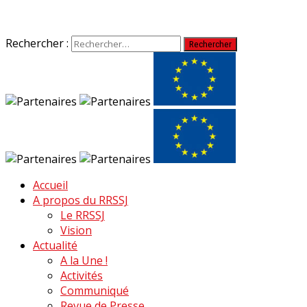
Rechercher :
Accueil
A propos du RRSSJ
Le RRSSJ
Vision
Actualité
A la Une !
Activités
Communiqué
Revue de Presse