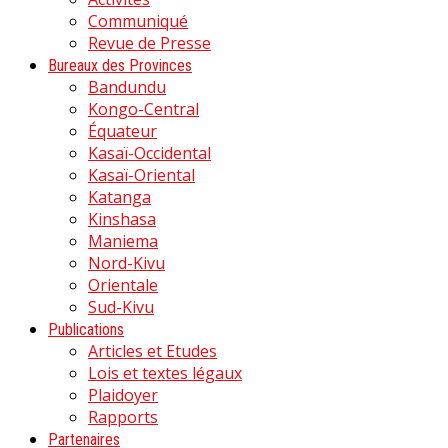
Communiqué
Revue de Presse
Bureaux des Provinces
Bandundu
Kongo-Central
Équateur
Kasaï-Occidental
Kasaï-Oriental
Katanga
Kinshasa
Maniema
Nord-Kivu
Orientale
Sud-Kivu
Publications
Articles et Etudes
Lois et textes légaux
Plaidoyer
Rapports
Partenaires