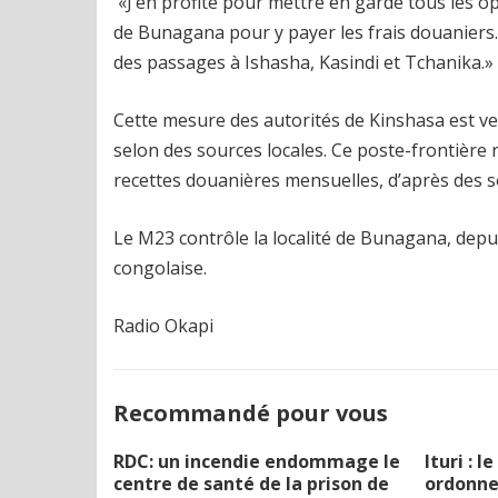
«J’en profite pour mettre en garde tous les o
de Bunagana pour y payer les frais douaniers. Il
des passages à Ishasha, Kasindi et Tchanika.»
Cette mesure des autorités de Kinshasa est v
selon des sources locales. Ce poste-frontière r
recettes douanières mensuelles, d’après des s
Le M23 contrôle la localité de Bunagana, depui
congolaise.
Radio Okapi
Recommandé pour vous
RDC: un incendie endommage le
Ituri : 
centre de santé de la prison de
ordonne 