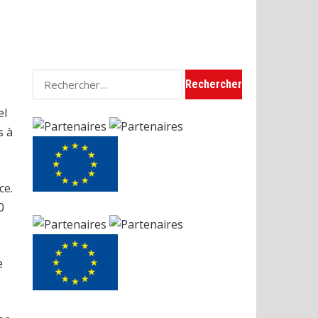
Rechercher :
el
s à
ce.
0
e