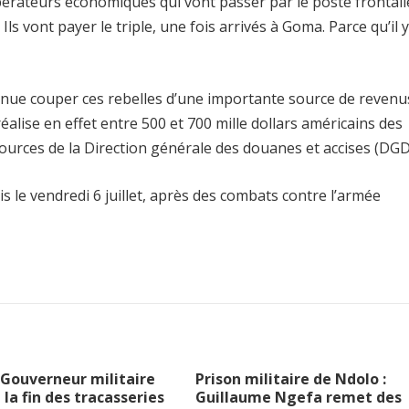
pérateurs économiques qui vont passer par le poste frontali
s vont payer le triple, une fois arrivés à Goma. Parce qu’il y
enue couper ces rebelles d’une importante source de revenu
éalise en effet entre 500 et 700 mille dollars américains des
ources de la Direction générale des douanes et accises (DGD
s le vendredi 6 juillet, après des combats contre l’armée
le Gouverneur militaire
Prison militaire de Ndolo :
la fin des tracasseries
Guillaume Ngefa remet des