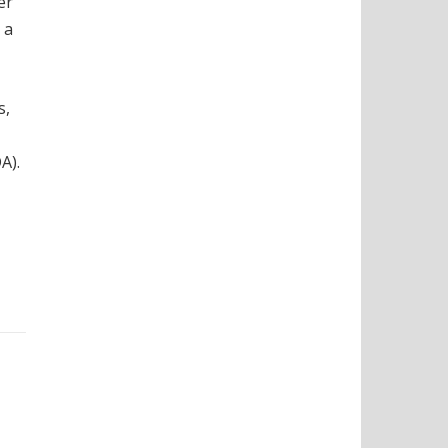
er
 a
s,
A).