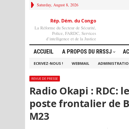
Saturday, August 8, 2026
Rép. Dém. du Congo
La Réforme du Secteur de Sécurité,
Police, FARDC, Services
d’intelligence et de la Justice
ACCUEIL
A PROPOS DU RRSSJ
AC
ECRIVEZ-NOUS !
WEBMAIL
ADMINISTRATI
REVUE DE PRESSE
Radio Okapi : RDC: 
poste frontalier de
M23