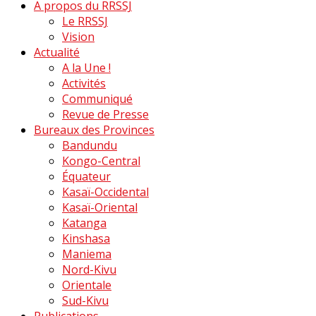
A propos du RRSSJ
Le RRSSJ
Vision
Actualité
A la Une !
Activités
Communiqué
Revue de Presse
Bureaux des Provinces
Bandundu
Kongo-Central
Équateur
Kasaï-Occidental
Kasaï-Oriental
Katanga
Kinshasa
Maniema
Nord-Kivu
Orientale
Sud-Kivu