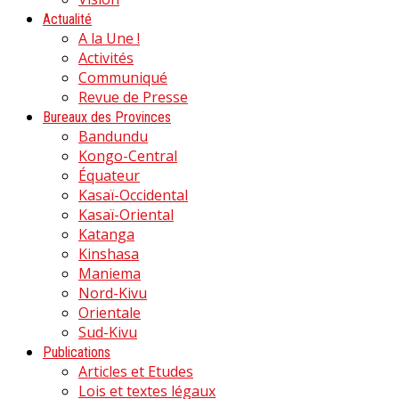
Actualité
A la Une !
Activités
Communiqué
Revue de Presse
Bureaux des Provinces
Bandundu
Kongo-Central
Équateur
Kasaï-Occidental
Kasaï-Oriental
Katanga
Kinshasa
Maniema
Nord-Kivu
Orientale
Sud-Kivu
Publications
Articles et Etudes
Lois et textes légaux