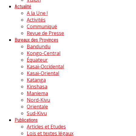
Actualité
A la Une !
Activités
Communiqué
Revue de Presse
Bureaux des Provinces
Bandundu
Kongo-Central
Équateur
Kasaï-Occidental
Kasaï-Oriental
Katanga
Kinshasa
Maniema
Nord-Kivu
Orientale
Sud-Kivu
Publications
Articles et Etudes
Lois et textes légaux