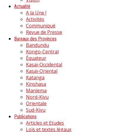
Actualité
A la Une !
Activités
Communiqué
Revue de Presse
Bureaux des Provinces
Bandundu
Kongo-Central
Équateur
Kasaï-Occidental
Kasaï-Oriental
Katanga
Kinshasa
Maniema
Nord-Kivu
Orientale
Sud-Kivu
Publications
Articles et Etudes
Lois et textes légaux