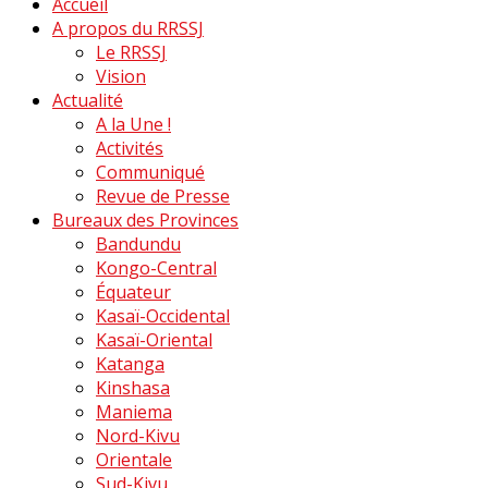
Accueil
A propos du RRSSJ
Le RRSSJ
Vision
Actualité
A la Une !
Activités
Communiqué
Revue de Presse
Bureaux des Provinces
Bandundu
Kongo-Central
Équateur
Kasaï-Occidental
Kasaï-Oriental
Katanga
Kinshasa
Maniema
Nord-Kivu
Orientale
Sud-Kivu