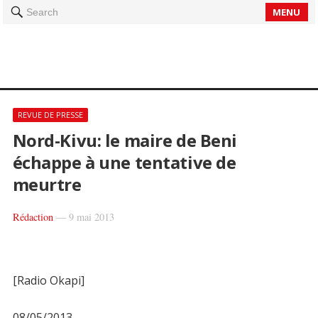
MENU
Search
REVUE DE PRESSE
Nord-Kivu: le maire de Beni
échappe à une tentative de
meurtre
Rédaction
—
9 mai 2013
[Radio Okapi]
08/05/2013