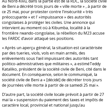
Au Nord-Kivu, dans la partie est de la RDC, la société civile
de Beni a décrété trois jours de « ville morte » , à partir de
ce 25 mai, pour protester contre l’insécurité « très
préoccupante » et l' »impuissance » des autorités
congolaises à protéger les civiles. Une annonce qui
intervient au moment où à Kibumba, localité à la
frontière rwando-congolaise, la rébellion du M23 accuse
les FARDC d’avoir attaqué ses positions.
« Après un aperçu général, la situation est caractérisée
par des tueries, viols, vols en main armés, des
enlèvements sous l’œil impuissant des autorités tant
politico-admnistratives que militaires », a estiméTeddy
Kataliko, président de la société civile de Beni, cité dans le
document. En conséquence, selon le communiqué, la
société civile de Beni a « [décidé] de décréter trois jours
de journées ville morte à partir de ce samedi 25 mai ».
D’autre part, la société civile locale prévoit à partir de 27
mai la « suspension du paiement des taxes et impôts de
caractère local, provincial et national jusqu’au