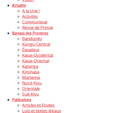
Actualité
A la Une !
Activités
Communiqué
Revue de Presse
Bureaux des Provinces
Bandundu
Kongo-Central
Équateur
Kasaï-Occidental
Kasaï-Oriental
Katanga
Kinshasa
Maniema
Nord-Kivu
Orientale
Sud-Kivu
Publications
Articles et Etudes
Lois et textes légaux