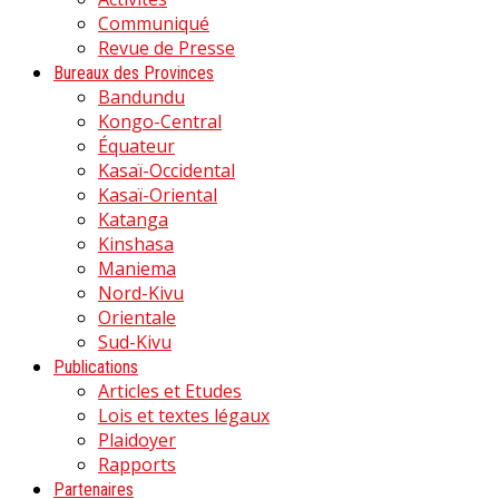
Communiqué
Revue de Presse
Bureaux des Provinces
Bandundu
Kongo-Central
Équateur
Kasaï-Occidental
Kasaï-Oriental
Katanga
Kinshasa
Maniema
Nord-Kivu
Orientale
Sud-Kivu
Publications
Articles et Etudes
Lois et textes légaux
Plaidoyer
Rapports
Partenaires