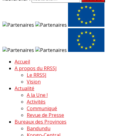
Accueil
A propos du RRSSJ
Le RRSSJ
Vision
Actualité
A la Une !
Activités
Communiqué
Revue de Presse
Bureaux des Provinces
Bandundu
Kongo-Central